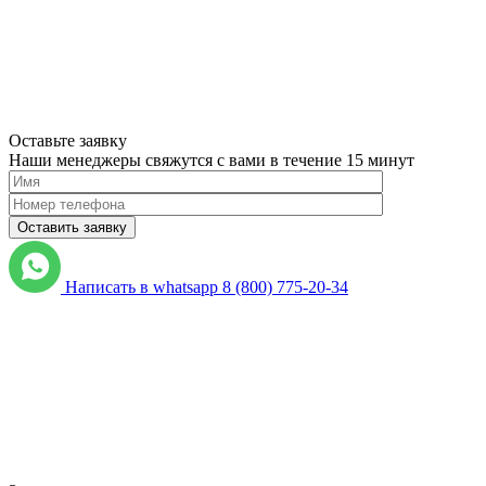
Оставьте заявку
Наши менеджеры свяжутся с вами в течение 15 минут
Please
leave
Написать в whatsapp
8 (800) 775-20-34
this
field
empty.
Нажимая
кнопку
"Оставить
заявку",
я
подтверждаю,