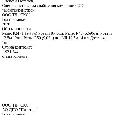
Алексей Потапов,
Специалист отдела снабжения компании ООО
"Монтажремстрой"
ООО ТД "СКС"
Год поставки
2020
Объем поставки
Рельс Р24 (1,194 тн) новый 8м 6шт, Рельс Р43 (6,696тн) новый
12,5м 12шт, Рельс Р50 (9,03н) новЫй 12,5м 14 шт Доставка
1шт
Сумма контракта:
1 921 344р
отзыв клиента
ООО ТД "СКС"
АО ДПО "Пластик"
Год поставки: