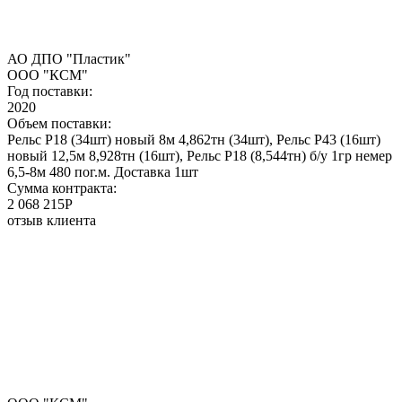
АО ДПО "Пластик"
ООО "КСМ"
Год поставки:
2020
Объем поставки:
Рельс Р18 (34шт) новый 8м 4,862тн (34шт), Рельс P43 (16шт)
новый 12,5м 8,928тн (16шт), Рельс Р18 (8,544тн) б/у 1гр немер
6,5-8м 480 пог.м. Доставка 1шт
Сумма контракта:
2 068 215Р
отзыв клиента