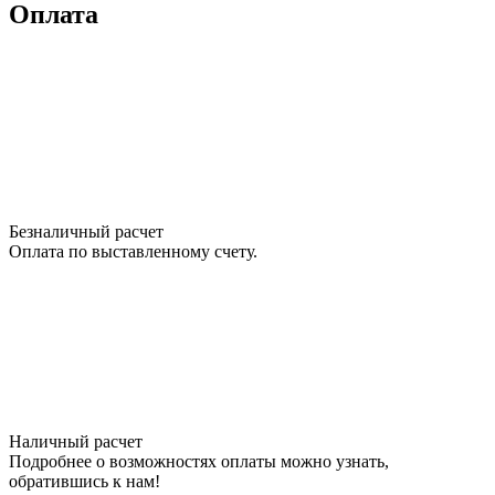
this
Оплата
field
empty.
Нажимая
кнопку
"Оставить
заявку",
я
подтверждаю,
что
я
Безналичный расчет
ознакомлен
Оплата по выставленному счету.
и
согласен
с
условиями
политики
обработки
персональных
данных
Наличный расчет
Подробнее о возможностях оплаты можно узнать,
обратившись к нам!