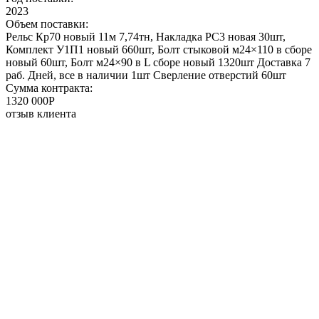
2023
Объем поставки:
Рельс Кр70 новый 11м 7,74тн, Накладка РС3 новая 30шт,
Комплект У1П1 новый 660шт, Болт стыковой м24×110 в сборе
новый 60шт, Болт м24×90 в L сборе новый 1320шт Доставка 7
раб. Дней, все в наличии 1шт Сверление отверстий 60шт
Сумма контракта:
1320 000P
отзыв клиента