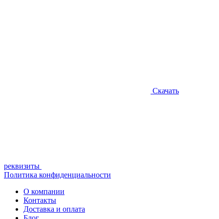
Нажимая
кнопку
"Оставить
заявку",
я
подтверждаю,
что
я
ознакомлен
Скачать
и
согласен
с
условиями
политики
обработки
персональных
данных
реквизиты
Политика конфиденциальности
О компании
Контакты
Доставка и оплата
Блог