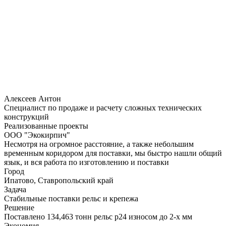
кнопку
"Оставить
заявку",
я
подтверждаю,
что
я
ознакомлен
и
согласен
с
Алексеев Антон
условиями
Специалист по продаже и расчету сложных технических
политики
конструкций
обработки
Реализованные проекты
персональных
ООО "Экокирпич"
данных
Несмотря на огромное расстояние, а также небольшим
временным коридором для поставки, мы быстро нашли общий
язык, и вся работа по изготовлению и поставки
Город
Ипатово, Ставропольский край
Задача
Стабильные поставки рельс и крепежа
Решение
Поставлено 134,463 тонн рельс р24 износом до 2-х мм
Экономия