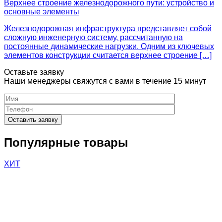
Верхнее строение железнодорожного пути: устройство и
основные элементы
Железнодорожная инфраструктура представляет собой
сложную инженерную систему, рассчитанную на
постоянные динамические нагрузки. Одним из ключевых
элементов конструкции считается верхнее строение […]
Оставьте заявку
Наши менеджеры свяжутся с вами в течение 15 минут
Please
leave
Популярные товары
this
field
ХИТ
empty.
Нажимая
кнопку
"Оставить
заявку",
я