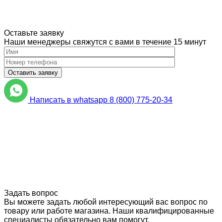
Оставьте заявку
Наши менеджеры свяжутся с вами в течение 15 минут
Please
leave
Написать в whatsapp
8 (800) 775-20-34
this
field
empty.
Нажимая
кнопку
"Оставить
заявку",
я
подтверждаю,
что
Задать вопрос
я
Вы можете задать любой интересующий вас вопрос по
ознакомлен
товару или работе магазина. Наши квалифицированные
и
специалисты обязательно вам помогут.