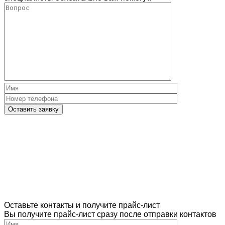
согласен
с
условиями
политики
обработки
персональных
данных
Please
leave
this
field
empty.
Нажимая
кнопку
"Оставить
заявку",
Оставьте контакты и получите прайс-лист
я
Вы получите прайс-лист сразу после отправки контактов
подтверждаю,