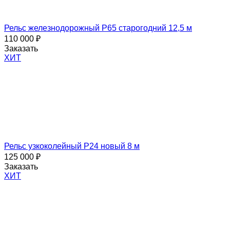
подтверждаю,
что
я
Рельс железнодорожный Р65 старогодний 12,5 м
ознакомлен
110 000
₽
и
Заказать
согласен
ХИТ
с
условиями
политики
обработки
персональных
данных
Рельс узкоколейный Р24 новый 8 м
125 000
₽
Заказать
ХИТ