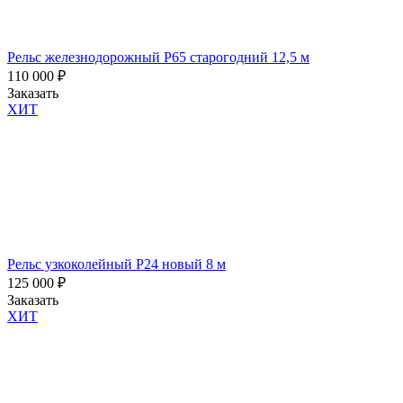
я
подтверждаю,
что
я
Рельс железнодорожный Р65 старогодний 12,5 м
ознакомлен
110 000
₽
и
Заказать
согласен
ХИТ
с
условиями
политики
обработки
персональных
данных
Рельс узкоколейный Р24 новый 8 м
125 000
₽
Заказать
ХИТ