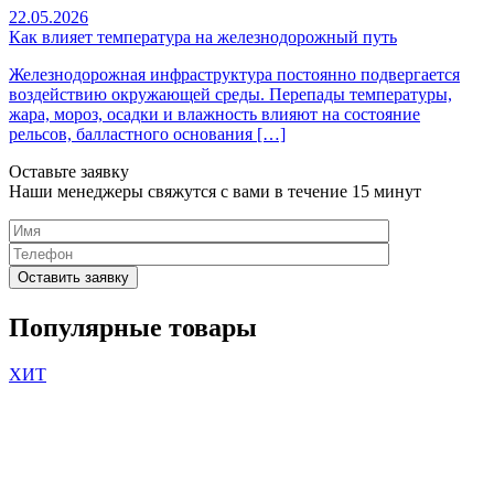
22.05.2026
Как влияет температура на железнодорожный путь
Железнодорожная инфраструктура постоянно подвергается
воздействию окружающей среды. Перепады температуры,
жара, мороз, осадки и влажность влияют на состояние
рельсов, балластного основания […]
Оставьте заявку
Наши менеджеры свяжутся с вами в течение 15 минут
Please
leave
Популярные товары
this
field
ХИТ
empty.
Нажимая
кнопку
"Оставить
заявку",