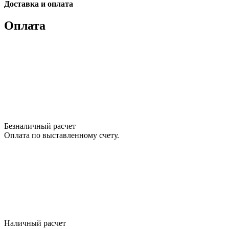
Please
Доставка и оплата
leave
this
Оплата
field
empty.
Нажимая
кнопку
"Оставить
заявку",
я
подтверждаю,
что
я
Безналичный расчет
ознакомлен
Оплата по выставленному счету.
и
согласен
с
условиями
политики
обработки
персональных
данных
Наличный расчет