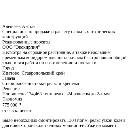
что
я
ознакомлен
и
согласен
с
Алексеев Антон
условиями
Специалист по продаже и расчету сложных технических
политики
конструкций
обработки
Реализованные проекты
персональных
ООО "Экокирпич"
данных
Несмотря на огромное расстояние, а также небольшим
временным коридором для поставки, мы быстро нашли общий
язык, и вся работа по изготовлению и поставки
Город
Ипатово, Ставропольский край
Задача
Стабильные поставки рельс и крепежа
Решение
Поставлено 134,463 тонн рельс р24 износом до 2-х мм
Экономия
775 000 ₽
отзыв клиента
Было необходимо смонтировать 1304 пог.м. рельс узкой колеи
для новых производственных мощностей. Уже на момент