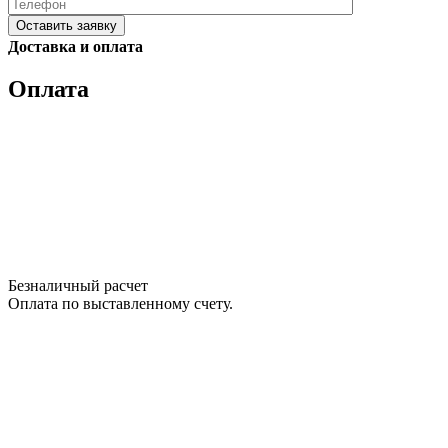
Please
Доставка и оплата
leave
this
Оплата
field
empty.
Нажимая
кнопку
"Оставить
заявку",
я
подтверждаю,
что
я
Безналичный расчет
ознакомлен
Оплата по выставленному счету.
и
согласен
с
условиями
политики
обработки
персональных
данных