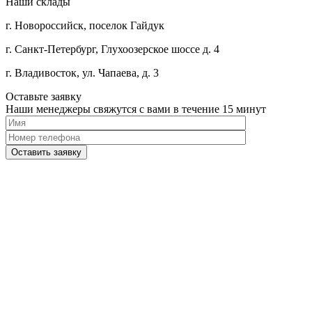
Наши склады
г. Новороссийск, поселок Гайдук
г. Санкт-Петербург, Глухоозерское шоссе д. 4
г. Владивосток, ул. Чапаева, д. 3
Оставьте заявку
Наши менеджеры свяжутся с вами в течение 15 минут
Please
leave
this
field
empty.
Нажимая
кнопку
"Оставить
заявку",
я