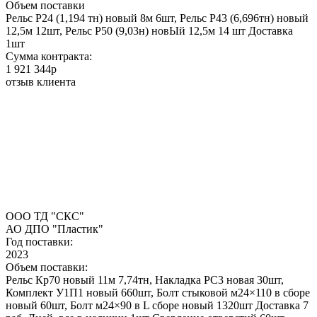
Объем поставки
Рельс Р24 (1,194 тн) новый 8м 6шт, Рельс Р43 (6,696тн) новый
12,5м 12шт, Рельс Р50 (9,03н) новЫй 12,5м 14 шт Доставка
1шт
Сумма контракта:
1 921 344р
отзыв клиента
ООО ТД "СКС"
АО ДПО "Пластик"
Год поставки:
2023
Объем поставки:
Рельс Кр70 новый 11м 7,74тн, Накладка РС3 новая 30шт,
Комплект У1П1 новый 660шт, Болт стыковой м24×110 в сборе
новый 60шт, Болт м24×90 в L сборе новый 1320шт Доставка 7