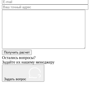
Please
Остались вопросы?
leave
Задайте их нашему менеджеру
this
field
empty.
Задать вопрос
Нажимая
кнопку
"Оставить
заявку",
я
подтверждаю,