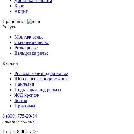
Доставка и оплата
условиями
Блог
политики
Акции
обработки
персональных
Прайс-лист
данных
Услуги
Монтаж рельс
Сверление рельс
Резка рельс
Вальцовка рельс
Каталог
Рельсы железнодорожные
Шпалы железнодорожные
Накладки
Подкладки под рельсы
Ж/Д крепеж
Болты
Прижимы
8 (800) 775-20-34
Заказать звонок
Пн-Пт 8:00-17:00