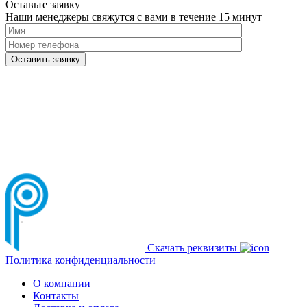
Оставьте заявку
Наши менеджеры свяжутся с вами в течение 15 минут
Please
leave
this
field
empty.
Нажимая
кнопку
"Оставить
заявку",
я
подтверждаю,
что
Скачать реквизиты
я
Политика конфиденциальности
ознакомлен
и
О компании
согласен
Контакты
с