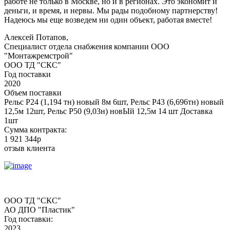
работе не только в Москве, но и в регионах. Это экономит и
деньги, и время, и нервы. Мы рады подобному партнерству!
Надеюсь мы еще возведем ни один объект, работая вместе!
Алексей Потапов,
Специалист отдела снабжения компании ООО
"Монтажремстрой"
ООО ТД "СКС"
Год поставки
2020
Объем поставки
Рельс Р24 (1,194 тн) новый 8м 6шт, Рельс Р43 (6,696тн) новый
12,5м 12шт, Рельс Р50 (9,03н) новЫй 12,5м 14 шт Доставка
1шт
Сумма контракта:
1 921 344р
отзыв клиента
ООО ТД "СКС"
АО ДПО "Пластик"
Год поставки:
2023