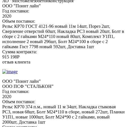
АО "Мостожелезобетонконструкция"
ООО "Поинт лайн"
Год поставки:
2020
Объем поставки:
Рельс КР70 ГОСТ 4121-96 новый 11м 14шт, Порез 2шт,
Сверление отверстий 60шт, Накладка РС3 новый 20шт, Болт в
сборе с 2 гайками М24*110 новый 80шт, Комплект У1П1,
исполнение 2 новый 296шт, Болт М24*100 в сборе с 2
гайками Гост 7798 новый 592шт, Доставка 1шт
Сумма контракта:
915 198P
отзыв клиента
ООО "Поинт лайн"
ООО ПСФ "СТАЛЬКОН"
Год поставки:
2020
Объем поставки:
Рельс КР70 374 п.м., новый 11 м 34шт, Накладка стыковая
РС3, новая 68шт, Болт М24*110 в сборе, новый 272шт, Планки
У1П1, новые 1000шт, Болт М24*90 с 2 гайками, новый
2000шт, Доставка 1шт