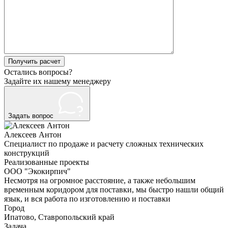
Please
Остались вопросы?
leave
Задайте их нашему менеджеру
this
field
empty.
Задать вопрос
Нажимая
Алексеев Антон
кнопку
Специалист по продаже и расчету сложных технических
"Оставить
конструкций
заявку",
Реализованные проекты
я
ООО "Экокирпич"
подтверждаю,
Несмотря на огромное расстояние, а также небольшим
что
временным коридором для поставки, мы быстро нашли общий
я
язык, и вся работа по изготовлению и поставки
ознакомлен
Город
и
Ипатово, Ставропольский край
согласен
Задача