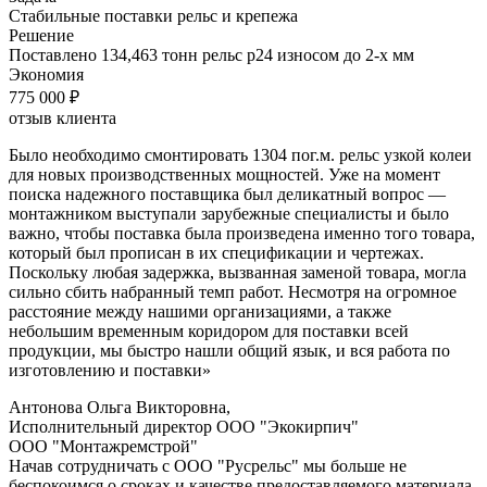
с
Стабильные поставки рельс и крепежа
условиями
Решение
политики
Поставлено 134,463 тонн рельс р24 износом до 2-х мм
обработки
Экономия
персональных
775 000 ₽
данных
отзыв клиента
Было необходимо смонтировать 1304 пог.м. рельс узкой колеи
для новых производственных мощностей. Уже на момент
поиска надежного поставщика был деликатный вопрос —
монтажником выступали зарубежные специалисты и было
важно, чтобы поставка была произведена именно того товара,
который был прописан в их спецификации и чертежах.
Поскольку любая задержка, вызванная заменой товара, могла
сильно сбить набранный темп работ. Несмотря на огромное
расстояние между нашими организациями, а также
небольшим временным коридором для поставки всей
продукции, мы быстро нашли общий язык, и вся работа по
изготовлению и поставки»
Антонова Ольга Викторовна,
Исполнительный директор ООО "Экокирпич"
ООО "Монтажремстрой"
Начав сотрудничать с ООО "Русрельс" мы больше не
беспокоимся о сроках и качестве предоставляемого материала.