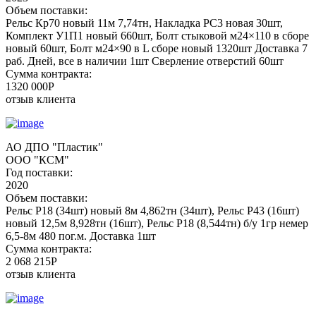
Объем поставки:
Рельс Кр70 новый 11м 7,74тн, Накладка РС3 новая 30шт,
Комплект У1П1 новый 660шт, Болт стыковой м24×110 в сборе
новый 60шт, Болт м24×90 в L сборе новый 1320шт Доставка 7
раб. Дней, все в наличии 1шт Сверление отверстий 60шт
Сумма контракта:
1320 000P
отзыв клиента
АО ДПО "Пластик"
ООО "КСМ"
Год поставки:
2020
Объем поставки:
Рельс Р18 (34шт) новый 8м 4,862тн (34шт), Рельс P43 (16шт)
новый 12,5м 8,928тн (16шт), Рельс Р18 (8,544тн) б/у 1гр немер
6,5-8м 480 пог.м. Доставка 1шт
Сумма контракта:
2 068 215Р
отзыв клиента