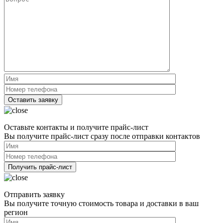
заявку",
я
подтверждаю,
что
я
ознакомлен
и
согласен
с
условиями
политики
обработки
персональных
Please
данных
leave
Оставьте контакты и получите прайс-лист
this
Вы получите прайс-лист сразу после отправки контактов
field
empty.
Нажимая
кнопку
Please
"Оставить
leave
заявку",
Отправить заявку
this
я
Вы получите точную стоимость товара и доставки в ваш
field
подтверждаю,
регион
empty.
что