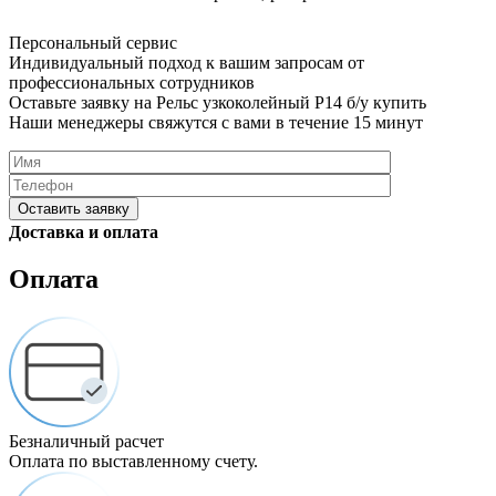
Персональный сервис
Индивидуальный подход к вашим запросам от
профессиональных сотрудников
Оставьте заявку на Рельс узкоколейный Р14 б/у купить
Наши менеджеры свяжутся с вами в течение 15 минут
Please
Доставка и оплата
leave
this
Оплата
field
empty.
Нажимая
кнопку
"Оставить
заявку",
я
Безналичный расчет
подтверждаю,
Оплата по выставленному счету.
что
я