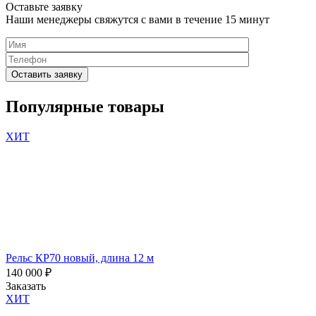
Оставьте заявку
Наши менеджеры свяжутся с вами в течение 15 минут
Please
leave
Популярные товары
this
field
ХИТ
empty.
Нажимая
кнопку
"Оставить
заявку",
я
подтверждаю,
что
я
Рельс КР70 новый, длина 12 м
ознакомлен
140 000
₽
и
Заказать
согласен
ХИТ
с