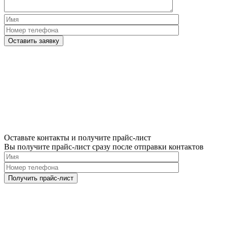
Please
leave
this
field
empty.
Нажимая
кнопку
"Оставить
заявку",
Оставьте контакты и получите прайс-лист
я
Вы получите прайс-лист сразу после отправки контактов
подтверждаю,
что
я
ознакомлен
Please
и
leave
согласен
this
с
field
условиями
empty.
политики