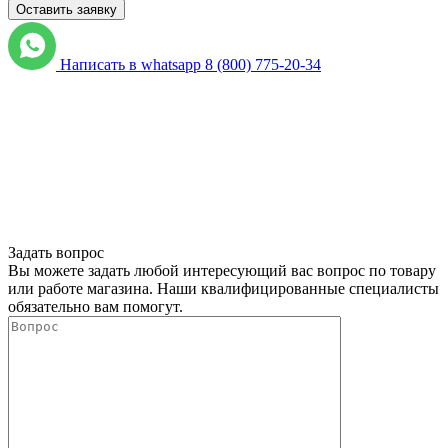
Please
leave
Написать в whatsapp
8 (800) 775-20-34
this
field
empty.
Нажимая
кнопку
"Оставить
заявку",
я
подтверждаю,
что
Задать вопрос
я
Вы можете задать любой интересующий вас вопрос по товару
ознакомлен
или работе магазина. Наши квалифицированные специалисты
и
обязательно вам помогут.
согласен
с
условиями
политики
обработки
персональных
данных