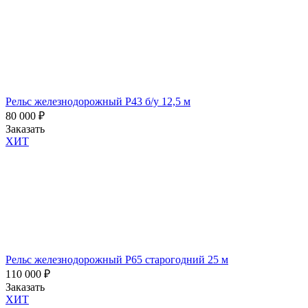
условиями
политики
обработки
персональных
данных
Рельс железнодорожный Р43 б/у 12,5 м
80 000
₽
Заказать
ХИТ
Рельс железнодорожный Р65 старогодний 25 м
110 000
₽
Заказать
ХИТ