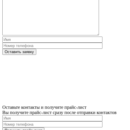
условиями
политики
обработки
персональных
данных
Please
leave
this
field
empty.
Нажимая
кнопку
"Оставить
заявку",
Оставьте контакты и получите прайс-лист
я
Вы получите прайс-лист сразу после отправки контактов
подтверждаю,
что
я