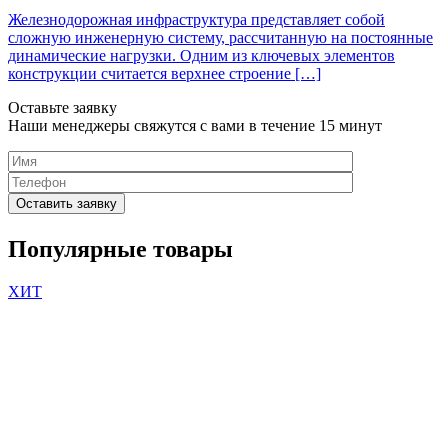
Железнодорожная инфраструктура представляет собой
сложную инженерную систему, рассчитанную на постоянные
динамические нагрузки. Одним из ключевых элементов
конструкции считается верхнее строение […]
Оставьте заявку
Наши менеджеры свяжутся с вами в течение 15 минут
Please
leave
Популярные товары
this
field
ХИТ
empty.
Нажимая
кнопку
"Оставить
заявку",
я
подтверждаю,
что