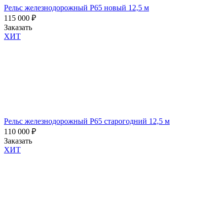
я
Рельс железнодорожный Р65 новый 12,5 м
ознакомлен
115 000
₽
и
Заказать
согласен
ХИТ
с
условиями
политики
обработки
персональных
данных
Рельс железнодорожный Р65 старогодний 12,5 м
110 000
₽
Заказать
ХИТ