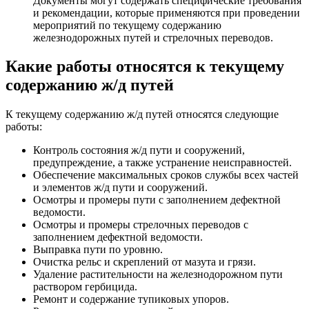
Документы могут содержать специфические
требования
и рекомендации, которые применяются при проведении
мероприятий по текущему содержанию
железнодорожных путей и
стрелочных
перевод
ов.
Какие
работ
ы относятся к текущему
содержанию ж/д путей
К текущему содержанию ж/д путей относятся следующие
работ
ы:
Контроль
состояния
ж/д пути и
сооружений
,
предупреждение, а также устранение
неисправностей
.
Обеспечение
максимальных
срок
ов службы всех частей
и элементов ж/д пути и
сооружений
.
Осмотры и промеры пути с заполнением дефектной
ведомости.
Осмотры и промеры
стрелочных
перевод
ов с
заполнением дефектной ведомости.
Выправка пути по уровню.
Очистка рельс и скреплений от мазута и грязи.
Удаление растительности на железнодорожном пути
раствором гербицида.
Ремонт
и содержание тупиковых упоров.