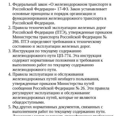
Федеральный закон «О железнодорожном транспорте в
Российской Федерации» 17-ФЗ. Закон
устанавливает
основные
принципы и порядок организации и
функционирования железнодорожного транспорта в
Российской Федерации.
Правил
а
технической
эксплуатации
железных
дорог
Российской Федерации (ПТЭ), утвержденные приказом
Министерства транспорта Российской Федерации №
286. ПТЭ определяют
требования
к
техническому
состоянию и
эксплуатации
железных
дорог
.
Инструкция по текущему содержанию
железнодорожного пути ЦП-774. Эта инструкция
содержит нормативные положения и
требования
к
выполнению
работ
по текущему содержанию
железнодорожного пути.
Правил
а
эксплуатации
и обслуживания
железнодорожных путей необщего пользования,
утвержденные приказом Министерства путей
сообщения Российской Федерации № 26. Эти
правил
а
регулируют
эксплуатацию
и обслуживание
железнодорожных путей, которые не являются
общедоступными.
Ряд других нормативных документов, связанных с
выполнением
работ
по текущему содержанию пути.