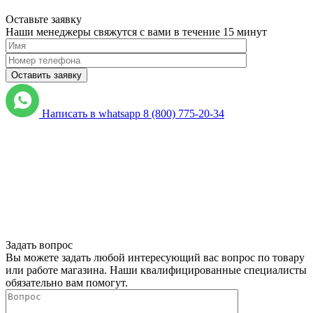
Оставьте заявку
Наши менеджеры свяжутся с вами в течение 15 минут
Please
leave
Написать в whatsapp
8 (800) 775-20-34
this
field
empty.
Нажимая
кнопку
"Оставить
заявку",
я
подтверждаю,
что
Задать вопрос
я
Вы можете задать любой интересующий вас вопрос по товару
ознакомлен
или работе магазина. Наши квалифицированные специалисты
и
обязательно вам помогут.
согласен
с