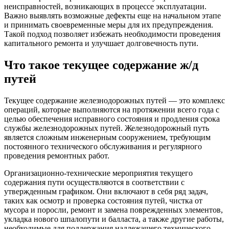
неисправностей
, возникающих в процессе
эксплуатации
.
Важно выявлять возможные дефекты еще на начальном этапе
и принимать своевременные меры для их предупреждения.
Такой подход позволяет избежать необходимости проведения
капитального
ремонт
а и улучшает долговечность пути.
Что такое
текущее содержание ж/д
путей
Текущее содержание железнодорожных путей — это комплекс
операций, которые выполняются на протяжении всего года с
целью
обеспечения
исправного
состояния
и продления
срок
а
службы железнодорожных путей.
Железнодорожный
путь
является сложным инженерным
сооружение
м, требующим
постоянного
технического
обслуживания и регулярного
проведения
ремонт
ных
работ
.
Организационно-
технические
мероприятия текущего
содержания пути осуществляются в соответствии с
утвержденным графиком. Они включают в себя ряд задач,
таких как осмотр и проверка
состояния
путей, чистка от
мусора и поросли,
ремонт
и замена поврежденных элементов,
укладка нового шпалопути и балласта, а также другие
работ
ы,
необходимые для поддержания надлежащего
технического