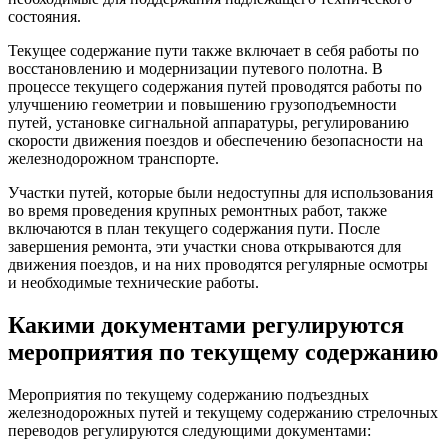
состояния
.
Текущее содержание пути также включает в себя
работ
ы по
восстановлению и модернизации
путевого
полотна. В
процессе текущего содержания путей проводятся
работ
ы по
улучшению геометрии и повышению грузоподъемности
путей, установке сигнальной аппаратуры, регулированию
скорости
движения
поезд
ов и
обеспечению
безопасности на
железнодорожном транспорте.
Участки
путей, которые были недоступны для использования
во время проведения крупных
ремонт
ных
работ
, также
включаются в план текущего содержания пути. После
завершения
ремонт
а, эти
участки
снова открываются для
движения
поезд
ов, и на них проводятся регулярные осмотры
и необходимые
технические
работ
ы.
Какими документами регулируются
мероприятия по текущему содержанию
Мероприятия по текущему содержанию подъездных
железнодорожных путей и текущему содержанию
стрелочных
перевод
ов регулируются следующими документами: